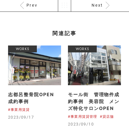
Prev
Next
関連記事
WORKS
WORKS
志都呂整骨院OPEN
モール街 管理物件成
成約事例
約事例 美容院 メン
ズ特化サロンOPEN
#事業用賃貸
#事業用賃貸管理
#貸店舗
2023/09/17
2023/09/10